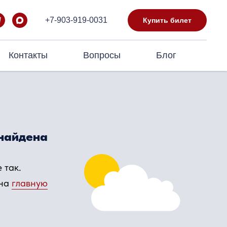
+7-903-919-0031
Купить билет
Контакты
Вопросы
Блог
 найдена
 так.
 на
главную