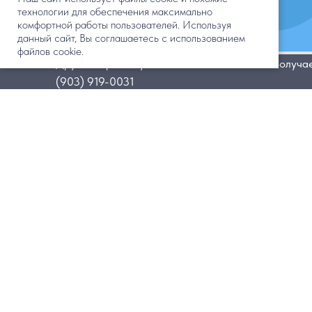
технологии для обеспечения максимально
комфортной работы пользователей. Используя
данный сайт, Вы соглашаетесь с использованием
файлов cookie.
Друзья! При покупке билетов на сайте вы получа
(903) 919-0031
Контакты
Республика Алтай, Турочакский ра
с. Иогач, ул. Набережная, 54