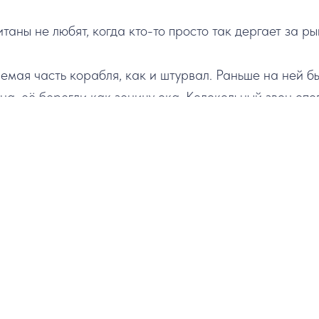
таны не любят, когда кто-то просто так дергает за р
мая часть корабля, как и штурвал. Раньше на ней б
на, её берегли как зеницу ока. Колокольный звон оп
рякам часы. По ударам рынды матросы выходили на в
льзовали для подачи сигналов в случае плохой видим
ожаре или тревоге. Поэтому рынду предпочитают без 
на борт теплохода «Пионер Алтая» и увидите рынду, в
ваться с рындой можно!