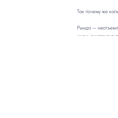
⠀
Так почему же капи
⠀
Рында — неотъемле
жизнь экипажа суд
сборе, заменял мо
⠀
Раньше рынду испо
часто извещал о п
беспокоить.
Когда вы зайдете 
А вот фотографиро