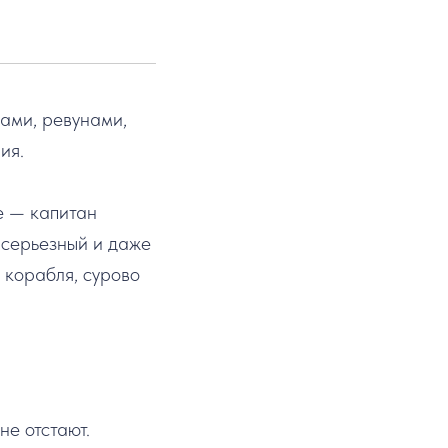
дами, ревунами,
ия.
е — капитан
 серьезный и даже
 корабля, сурово
не отстают.