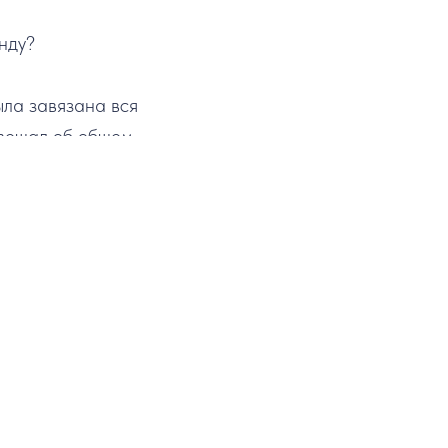
ынду?
ыла завязана вся
овещал об общем
ахту.
ости. Звон рынды
надобности не
спомните об этом.