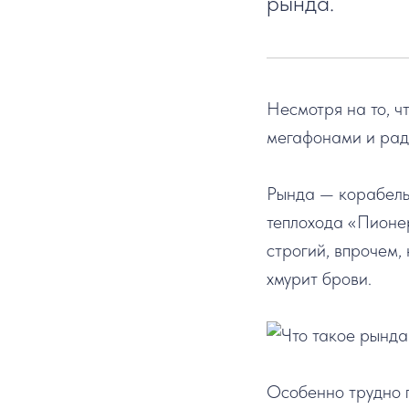
рында.
Несмотря на то, ч
мегафонами и ради
⠀
Рында — корабельн
теплохода «Пионе
строгий, впрочем,
хмурит брови.
Особенно трудно п