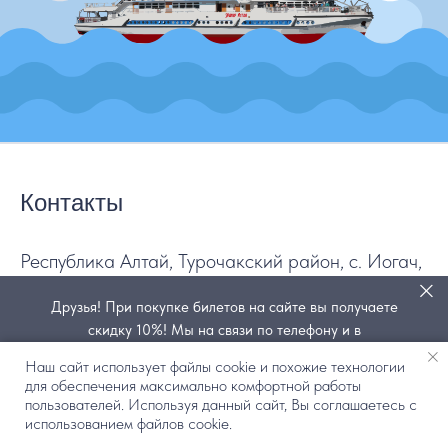
Контакты
Республика Алтай, Турочакский район, с. Иогач,
ул. Набережная, 54
Друзья! При покупке билетов на сайте вы получаете
скидку 10%! Мы на связи по телефону и в
+7 903 919 0031
мессенджерах Телеграм и Мах по номеру +7 (903) 919-
Наш сайт использует файлы cookie и похожие технологии
info@pioner-altaya.ru
0031
для обеспечения максимально комфортной работы
Написать в MAX
пользователей. Используя данный сайт, Вы соглашаетесь с
КУПИТЬ БИЛЕТ
Купить билет
использованием файлов cookie.