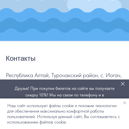
Контакты
Республика Алтай, Турочакский район, с. Иогач,
ул. Набережная, 54
Друзья! При покупке билетов на сайте вы получаете
скидку 10%! Мы на связи по телефону и в
+7 903 919 0031
мессенджерах Телеграм и Мах по номеру +7 (903) 919-
Наш сайт использует файлы cookie и похожие технологии
info@pioner-altaya.ru
0031
для обеспечения максимально комфортной работы
Написать в MAX
пользователей. Используя данный сайт, Вы соглашаетесь с
КУПИТЬ БИЛЕТ
Купить билет
использованием файлов cookie.